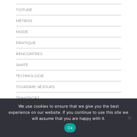
TOITURE
MÉTIERS
MODE
PRATIQUE
RENCONTRES
SANTÉ
TECHNOLOGIE
TOURISME-SÉJOURS
TRANSPORT
We use cookies to ensure that we give you the best
experience on our website. If you continue to use this site we
will assume that you are happy with it.
Ok
Copyright
laplageparisienne.fr
Admirer les rivages de l'Ile de