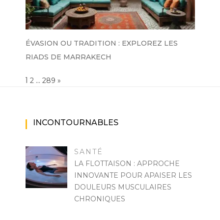
ÉVASION OU TRADITION : EXPLOREZ LES
RIADS DE MARRAKECH
Page:
1
…
NEXT
2
289
»
INCONTOURNABLES
SANTÉ
LA FLOTTAISON : APPROCHE
INNOVANTE POUR APAISER LES
DOULEURS MUSCULAIRES
CHRONIQUES
MARISE