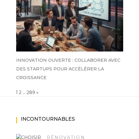
INNOVATION OUVERTE : COLLABORER AVEC
DES STARTUPS POUR ACCÉLÉRER LA
CROISSANCE
Page:
1
…
NEXT
2
289
»
INCONTOURNABLES
RÉNOVATION