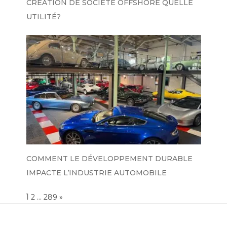
CRÉATION DE SOCIÉTÉ OFFSHORE QUELLE
UTILITÉ?
COMMENT LE DÉVELOPPEMENT DURABLE
IMPACTE L’INDUSTRIE AUTOMOBILE
Page:
1
…
NEXT
2
289
»