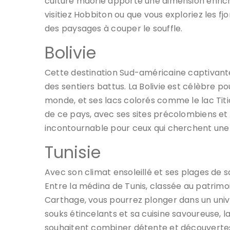
culture maorie apporte une dimension enrich
visitiez Hobbiton ou que vous exploriez les fj
des paysages à couper le souffle.
Bolivie
Cette destination Sud-américaine captivant
des sentiers battus. La Bolivie est célèbre po
monde, et ses lacs colorés comme le lac Titic
de ce pays, avec ses sites précolombiens et s
incontournable pour ceux qui cherchent une
Tunisie
Avec son climat ensoleillé et ses plages de sa
Entre la médina de Tunis, classée au patrimo
Carthage, vous pourrez plonger dans un univ
souks étincelants et sa cuisine savoureuse, la
souhaitent combiner détente et découvertes 