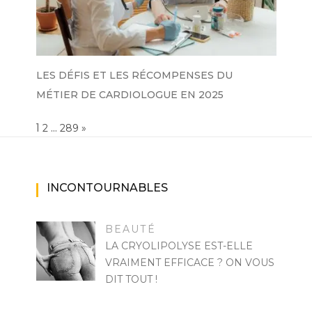
LES DÉFIS ET LES RÉCOMPENSES DU
MÉTIER DE CARDIOLOGUE EN 2025
Page:
1
…
NEXT
2
289
»
INCONTOURNABLES
BEAUTÉ
LA CRYOLIPOLYSE EST-ELLE
VRAIMENT EFFICACE ? ON VOUS
DIT TOUT !
POVOSKI