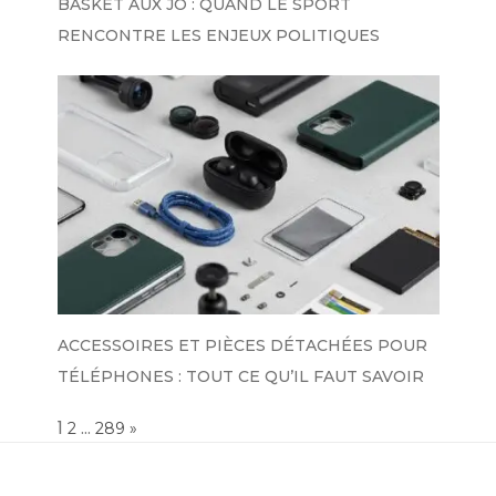
BASKET AUX JO : QUAND LE SPORT
RENCONTRE LES ENJEUX POLITIQUES
ACCESSOIRES ET PIÈCES DÉTACHÉES POUR
TÉLÉPHONES : TOUT CE QU’IL FAUT SAVOIR
Page:
1
…
NEXT
2
289
»