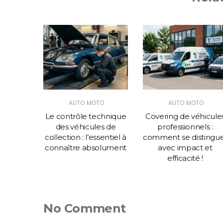
TO
AUTO MOTO
AUTO MOTO
espace
Le contrôle technique
Covering de véhicule
votre
des véhicules de
professionnels :
plus de
collection : l’essentiel à
comment se distingu
connaître absolument
avec impact et
efficacité !
No Comment