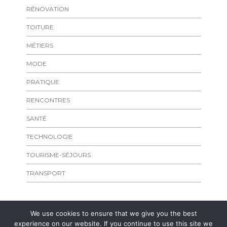
RÉNOVATION
TOITURE
MÉTIERS
MODE
PRATIQUE
RENCONTRES
SANTÉ
TECHNOLOGIE
TOURISME-SÉJOURS
TRANSPORT
We use cookies to ensure that we give you the best
experience on our website. If you continue to use this site we