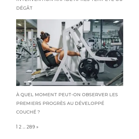
DÉGÂT
À QUEL MOMENT PEUT-ON OBSERVER LES
PREMIERS PROGRÈS AU DÉVELOPPÉ
COUCHÉ ?
Page:
1
…
NEXT
2
289
»