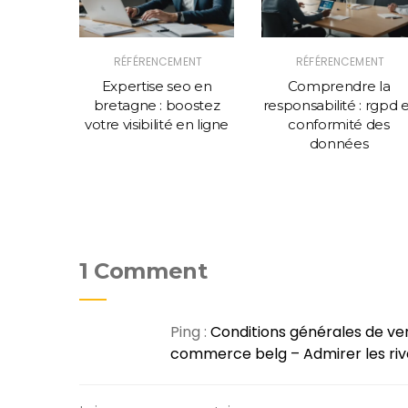
NG
RÉFÉRENCEMENT
RÉFÉRENCEMENT
 à Paris
Expertise seo en
Comprendre la
e succès
bretagne : boostez
responsabilité : rgpd 
ng
votre visibilité en ligne
conformité des
données
1 Comment
Ping :
Conditions générales de ven
commerce belg – Admirer les riva