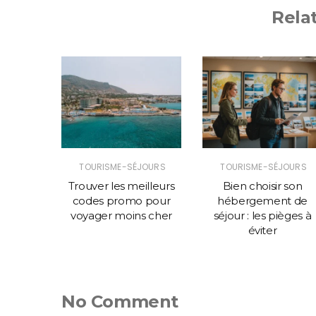
Rela
JOURS
TOURISME-SÉJOURS
TOURISME-SÉJOURS
éconnus
Trouver les meilleurs
Bien choisir son
sines en
codes promo pour
hébergement de
-Est
voyager moins cher
séjour : les pièges à
éviter
No Comment