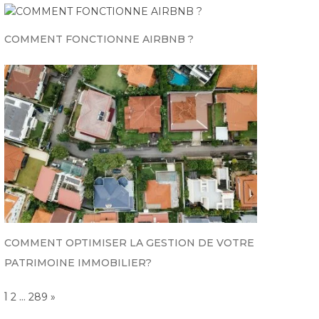
COMMENT FONCTIONNE AIRBNB ?
COMMENT OPTIMISER LA GESTION DE VOTRE
PATRIMOINE IMMOBILIER?
Page:
1
…
NEXT
2
289
»