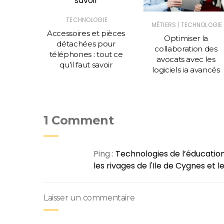
IE
TECHNOLOGIE
ting :
|
MÉTIERS
TECHNOLOGIE
et et
Accessoires et pièces
Optimiser la
ues pour
détachées pour
collaboration des
ts
téléphones : tout ce
avocats avec les
qu’il faut savoir
logiciels ia avancés
1 Comment
Ping :
Technologies de l’éducation 
les rivages de l'Ile de Cygnes et 
Laisser un commentaire