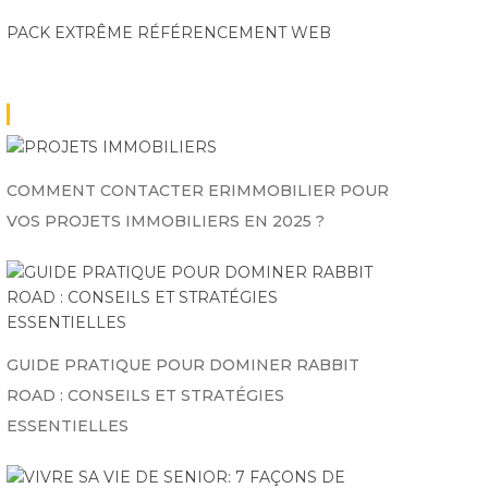
PACK EXTRÊME
RÉFÉRENCEMENT WEB
TECHNOLOGIE
T
|
MÉTIERS
TECHNOLOGIE
Accessoires et pièces
Dépan
Optimiser la
détachées pour
de s
collaboration des
téléphones : tout ce
Ma
avocats avec les
qu’il faut savoir
seul
logiciels ia avancés
COMMENT CONTACTER ERIMMOBILIER POUR
VOS PROJETS IMMOBILIERS EN 2025 ?
GUIDE PRATIQUE POUR DOMINER RABBIT
ROAD : CONSEILS ET STRATÉGIES
ESSENTIELLES