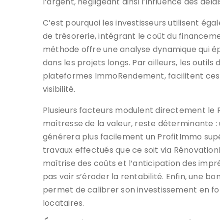
l’argent, négligeant ainsi l’influence des délai
C’est pourquoi les investisseurs utilisent éga
de trésorerie, intégrant le coût du financeme
méthode offre une analyse dynamique qui é
dans les projets longs. Par ailleurs, les outil
plateformes ImmoRendement, facilitent ces 
visibilité.
Plusieurs facteurs modulent directement le RO
maîtresse de la valeur, reste déterminante :
générera plus facilement un ProfitImmo supé
travaux effectués que ce soit via RénovationP
maîtrise des coûts et l’anticipation des impr
pas voir s’éroder la rentabilité. Enfin, une 
permet de calibrer son investissement en fo
locataires.