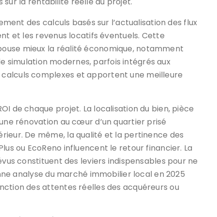
s sur la rentabilité réelle du projet.
lement des calculs basés sur l’actualisation des flux
nt et les revenus locatifs éventuels. Cette
pouse mieux la réalité économique, notamment
s de simulation modernes, parfois intégrés aux
calculs complexes et apportent une meilleure
I de chaque projet. La localisation du bien, pièce
 une rénovation au cœur d’un quartier prisé
rieur. De même, la qualité et la pertinence des
lus ou EcoReno influencent le retour financier. La
évus constituent des leviers indispensables pour ne
bonne analyse du marché immobilier local en 2025
nction des attentes réelles des acquéreurs ou