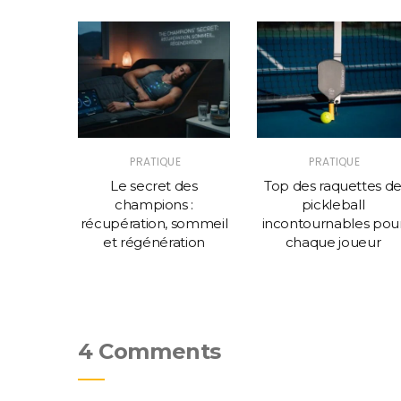
E
PRATIQUE
PRATIQUE
nsoring
Le secret des
Top des raquettes d
mment
champions :
pickleball
enir des
récupération, sommeil
incontournables pou
urables
et régénération
chaque joueur
es
4 Comments