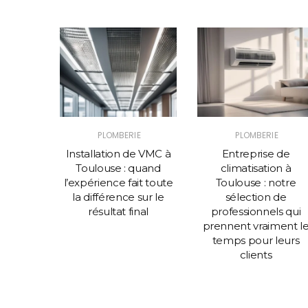
PLOMBERIE
PLOMBERIE
x
Installation de VMC à
Entreprise de
ues et
Toulouse : quand
climatisation à
nt de
l’expérience fait toute
Toulouse : notre
imisez
la différence sur le
sélection de
 avec
résultat final
professionnels qui
SSUR
prennent vraiment l
temps pour leurs
clients