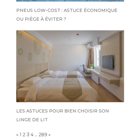
PNEUS LOW-COST : ASTUCE ÉCONOMIQUE
OU PIÈGE À ÉVITER ?
LES ASTUCES POUR BIEN CHOISIR SON
LINGE DE LIT
Page:
3
…
PREVIOUS
NEXT
«
1
2
4
289
»