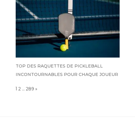
TOP DES RAQUETTES DE PICKLEBALL
INCONTOURNABLES POUR CHAQUE JOUEUR
Page:
1
…
NEXT
2
289
»