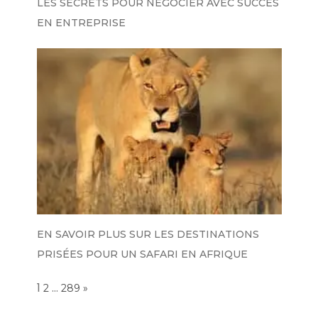
LES SECRETS POUR NÉGOCIER AVEC SUCCÈS
EN ENTREPRISE
EN SAVOIR PLUS SUR LES DESTINATIONS
PRISÉES POUR UN SAFARI EN AFRIQUE
Page:
1
…
NEXT
2
289
»