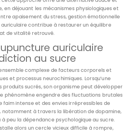
, cette approche offre une alternative douce et
, en déjouant les mécanismes physiologiques et
Entre apaisement du stress, gestion émotionnelle
 auriculaire contribue à restaurer un équilibre
t de vitalité retrouvé.
upuncture auriculaire
diction au sucre
 ensemble complexe de facteurs corporels et
ues et processus neurochimiques. Lorsqu’une
produits sucrés, son organisme peut développer
. Ce phénomène engendre des fluctuations brutales
 faim intense et des envies irrépressibles de
 notamment à travers la libération de dopamine,
eu à peu la dépendance psychologique au sucre.
stalle alors un cercle vicieux difficile à rompre,