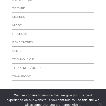
TOITURE
MÉTIERS
MODE
PRATIQUE
RENCONTRES
SANTÉ
TECHNOLOGIE
TOURISME-SÉJOURS
TRANSPORT
We use cookies to ensure that we give you the best
experience on our website. If you continue to use this site we
will assume that you are happy with it.
Copyright
laplageparisienne.fr
Admirer les rivages de l'Ile de