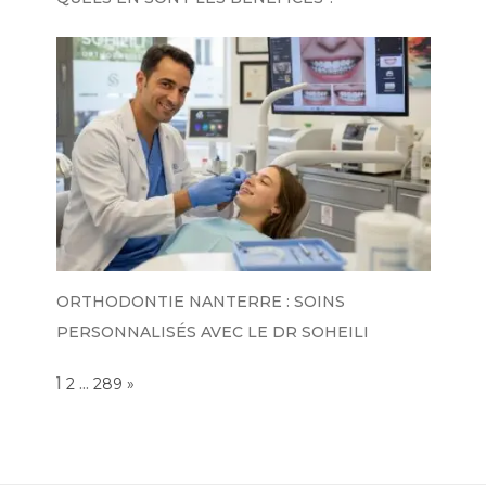
ORTHODONTIE NANTERRE : SOINS
PERSONNALISÉS AVEC LE DR SOHEILI
Page:
1
…
NEXT
2
289
»