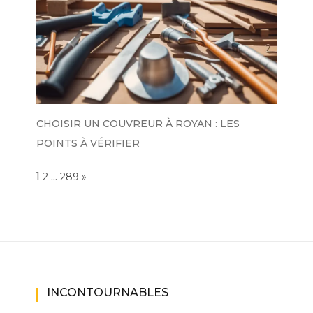
CHOISIR UN COUVREUR À ROYAN : LES
POINTS À VÉRIFIER
Page:
1
…
NEXT
2
289
»
INCONTOURNABLES