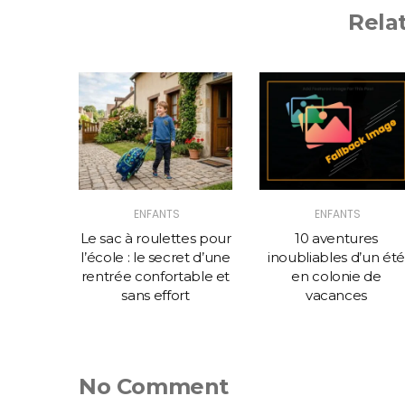
Rela
ENFANTS
ENFANTS
prit des
Le sac à roulettes pour
10 aventures
c un
l’école : le secret d’une
inoubliables d’un été
 mots
rentrée confortable et
en colonie de
sans effort
vacances
No Comment