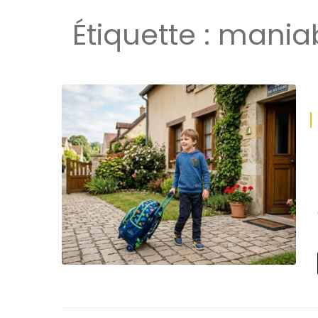
Étiquette :
maniab