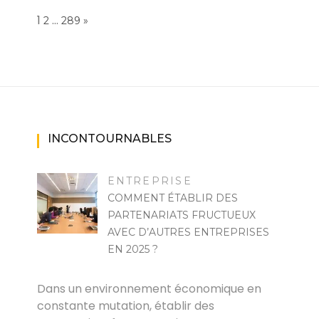
Page:
1
…
NEXT
2
289
»
INCONTOURNABLES
ENTREPRISE
COMMENT ÉTABLIR DES
PARTENARIATS FRUCTUEUX
AVEC D’AUTRES ENTREPRISES
EN 2025 ?
MARISE
Dans un environnement économique en
constante mutation, établir des