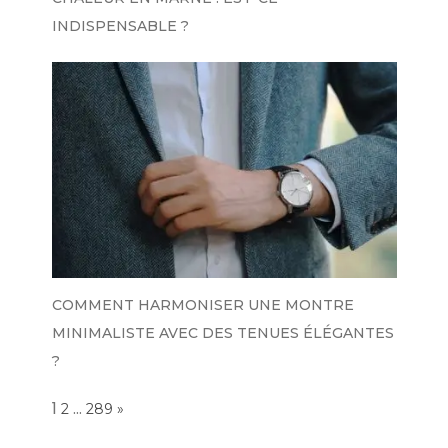
INDISPENSABLE ?
COMMENT HARMONISER UNE MONTRE
MINIMALISTE AVEC DES TENUES ÉLÉGANTES
?
Page:
1
…
NEXT
2
289
»