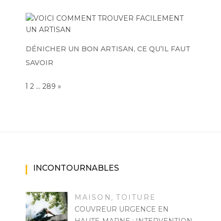
DÉNICHER UN BON ARTISAN, CE QU’IL FAUT
SAVOIR
Page:
1
…
NEXT
2
289
»
INCONTOURNABLES
MAISON
TOITURE
,
COUVREUR URGENCE EN