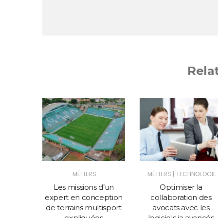
Rela
|
MÉTIERS
MÉTIERS
TECHNOLOGIE
orer la
Les missions d’un
Optimiser la
 votre
expert en conception
collaboration des
ce à un
de terrains multisport
avocats avec les
icace
expliquées
logiciels ia avancés