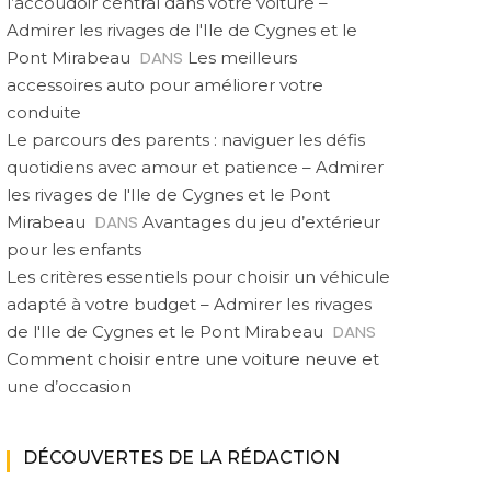
l’accoudoir central dans votre voiture –
Admirer les rivages de l'Ile de Cygnes et le
DANS
Pont Mirabeau
Les meilleurs
accessoires auto pour améliorer votre
conduite
Le parcours des parents : naviguer les défis
quotidiens avec amour et patience – Admirer
les rivages de l'Ile de Cygnes et le Pont
DANS
Mirabeau
Avantages du jeu d’extérieur
pour les enfants
Les critères essentiels pour choisir un véhicule
adapté à votre budget – Admirer les rivages
DANS
de l'Ile de Cygnes et le Pont Mirabeau
Comment choisir entre une voiture neuve et
une d’occasion
|
MÉTIERS
MÉTIERS
TECHNOLOGIE
Les missions d’un
Optimiser la
Médeci
expert en conception
collaboration des
conj
DÉCOUVERTES DE LA RÉDACTION
de terrains multisport
avocats avec les
médica
expliquées
logiciels ia avancés
adm