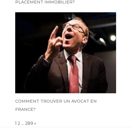
PLACEMENT IMMOBILIER?
COMMENT TROUVER UN AVOCAT EN
FRANCE?
Page:
1
…
NEXT
2
289
»