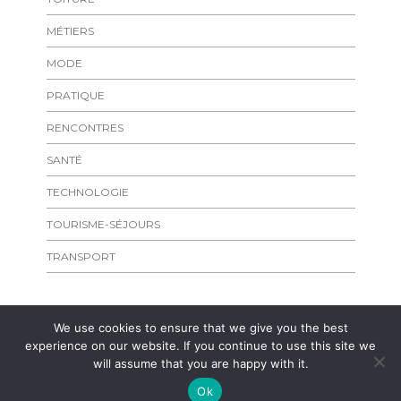
MÉTIERS
MODE
PRATIQUE
RENCONTRES
SANTÉ
TECHNOLOGIE
TOURISME-SÉJOURS
TRANSPORT
We use cookies to ensure that we give you the best
experience on our website. If you continue to use this site we
will assume that you are happy with it.
Copyright
laplageparisienne.fr
Admirer les rivages de l'Ile de
Cygnes et le Pont Mirabeau | Wishful Blog by
Wishfulthemes
Ok