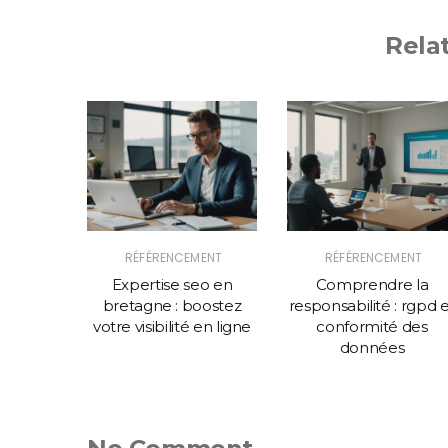
Rela
ENT
RÉFÉRENCEMENT
RÉFÉRENCEMENT
océder
Expertise seo en
Comprendre la
acer sur
bretagne : boostez
responsabilité : rgpd 
ésultats
votre visibilité en ligne
conformité des
 ?
données