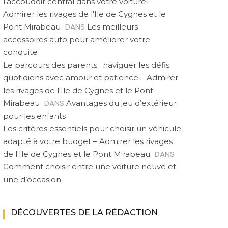
l’accoudoir central dans votre voiture –
Admirer les rivages de l'Ile de Cygnes et le
DANS
Pont Mirabeau
Les meilleurs
accessoires auto pour améliorer votre
conduite
Le parcours des parents : naviguer les défis
quotidiens avec amour et patience – Admirer
les rivages de l'Ile de Cygnes et le Pont
DANS
Mirabeau
Avantages du jeu d’extérieur
pour les enfants
Les critères essentiels pour choisir un véhicule
RÉFÉRENCEMENT
RÉFÉRENCEMENT
RÉ
adapté à votre budget – Admirer les rivages
Expertise seo en
Comprendre la
SEO :
DANS
de l'Ile de Cygnes et le Pont Mirabeau
bretagne : boostez
responsabilité : rgpd et
optimi
votre visibilité en ligne
conformité des
Comment choisir entre une voiture neuve et
données
une d’occasion
DÉCOUVERTES DE LA RÉDACTION