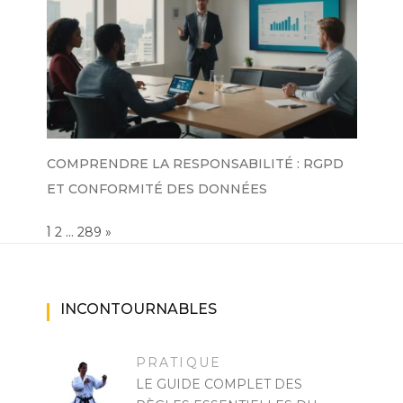
COMPRENDRE LA RESPONSABILITÉ : RGPD
ET CONFORMITÉ DES DONNÉES
Page:
1
…
NEXT
2
289
»
INCONTOURNABLES
PRATIQUE
LE GUIDE COMPLET DES