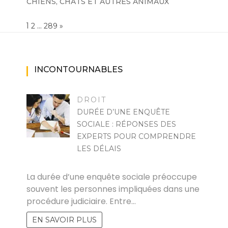
CHIENS, CHATS ET AUTRES ANIMAUX
Page:
1
…
NEXT
2
289
»
INCONTOURNABLES
DROIT
DURÉE D’UNE ENQUÊTE
SOCIALE : RÉPONSES DES
EXPERTS POUR COMPRENDRE
LES DÉLAIS
DENIS
La durée d’une enquête sociale préoccupe
souvent les personnes impliquées dans une
procédure judiciaire. Entre…
EN SAVOIR PLUS