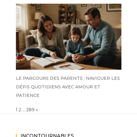
LE PARCOURS DES PARENTS : NAVIGUER LES
DÉFIS QUOTIDIENS AVEC AMOUR ET
PATIENCE
Page:
1
…
NEXT
2
289
»
INCONTOURNABLES