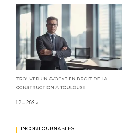
TROUVER UN AVOCAT EN DROIT DE LA
CONSTRUCTION À TOULOUSE
Page:
1
…
NEXT
2
289
»
INCONTOURNABLES