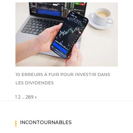
10 ERREURS À FUIR POUR INVESTIR DANS
LES DIVIDENDES
Page:
1
…
NEXT
2
289
»
INCONTOURNABLES