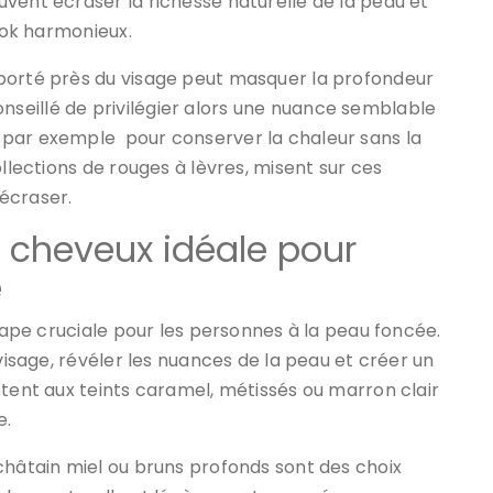
vent écraser la richesse naturelle de la peau et
look harmonieux.
porté près du visage peut masquer la profondeur
 conseillé de privilégier alors une nuance semblable
 par exemple pour conserver la chaleur sans la
ollections de rouges à lèvres, misent sur ces
écraser.
e cheveux idéale pour
é
étape cruciale pour les personnes à la peau foncée.
 visage, révéler les nuances de la peau et créer un
ptent aux teints caramel, métissés ou marron clair
e.
châtain miel ou bruns profonds sont des choix