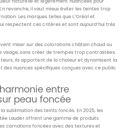
ouleur naturelle et légèrement nuancées pour
En revanche, il vaut mieux éviter les teintes trop
rnation. Les marques telles que L’Oréal et
 respectent ces critères et sont aujourd’hui très
ent miser sur des colorations châtain chaud ou
le visage, sans créer de trempes trop contrastées.
tteurs, ils apportent de la chaleur et dynamisent la
nt des nuances spécifiques conçues avec ce public
l’harmonie entre
sur peau foncée
a sublimation des teints foncés. En 2025, les
stée Lauder offrent une gamme de produits
s carnations foncées avec des textures et