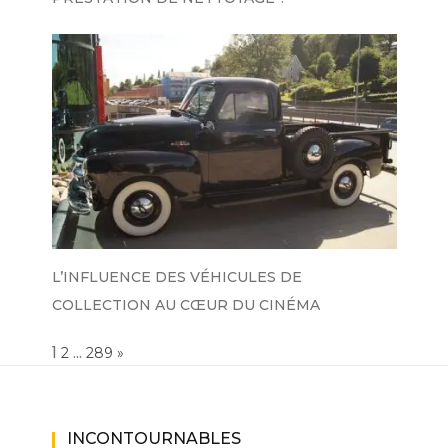
L’INFLUENCE DES VÉHICULES DE
COLLECTION AU CŒUR DU CINÉMA
Page:
1
…
NEXT
2
289
»
INCONTOURNABLES