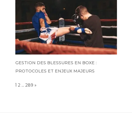
GESTION DES BLESSURES EN BOXE :
PROTOCOLES ET ENJEUX MAJEURS
Page:
1
…
NEXT
2
289
»