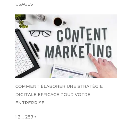
USAGES
COMMENT ÉLABORER UNE STRATÉGIE
DIGITALE EFFICACE POUR VOTRE
ENTREPRISE
Page:
1
…
NEXT
2
289
»