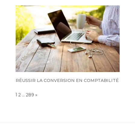
RÉUSSIR LA CONVERSION EN COMPTABILITÉ
Page:
1
…
NEXT
2
289
»