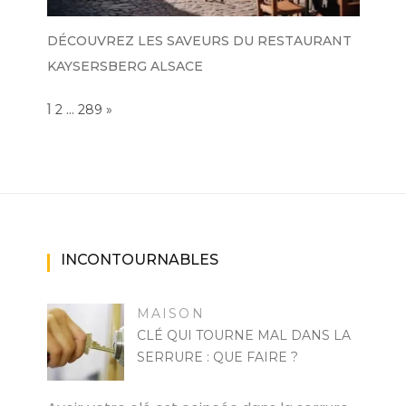
DÉCOUVREZ LES SAVEURS DU RESTAURANT
KAYSERSBERG ALSACE
Page:
1
…
NEXT
2
289
»
INCONTOURNABLES
MAISON
CLÉ QUI TOURNE MAL DANS LA
SERRURE : QUE FAIRE ?
RAKIA