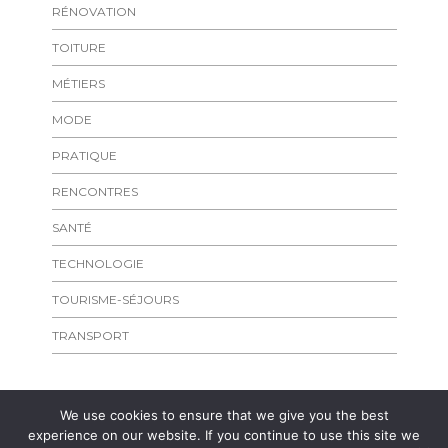
RÉNOVATION
TOITURE
MÉTIERS
MODE
PRATIQUE
RENCONTRES
SANTÉ
TECHNOLOGIE
TOURISME-SÉJOURS
TRANSPORT
We use cookies to ensure that we give you the best
experience on our website. If you continue to use this site we