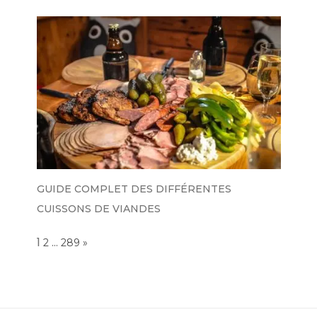
GUIDE COMPLET DES DIFFÉRENTES
CUISSONS DE VIANDES
Page:
1
…
NEXT
2
289
»