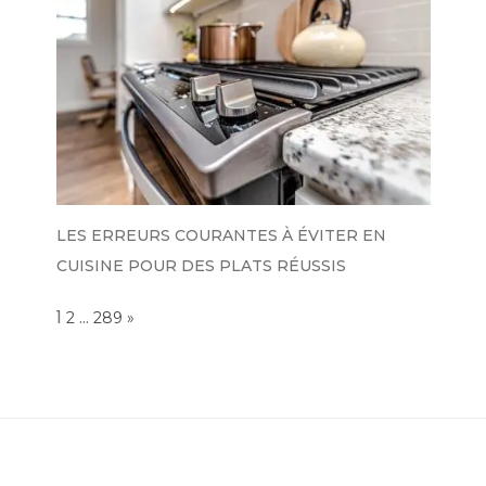
LES ERREURS COURANTES À ÉVITER EN
CUISINE POUR DES PLATS RÉUSSIS
Page:
1
…
NEXT
2
289
»