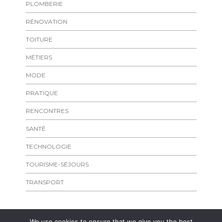
PLOMBERIE
RÉNOVATION
TOITURE
MÉTIERS
MODE
PRATIQUE
RENCONTRES
SANTÉ
TECHNOLOGIE
TOURISME-SÉJOURS
TRANSPORT
We use cookies to ensure that we give you the best