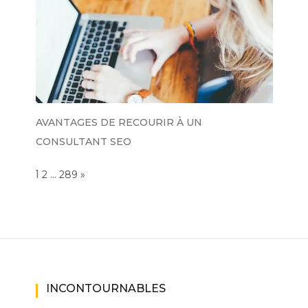
AVANTAGES DE RECOURIR À UN
CONSULTANT SEO
Page:
1
…
NEXT
2
289
»
INCONTOURNABLES