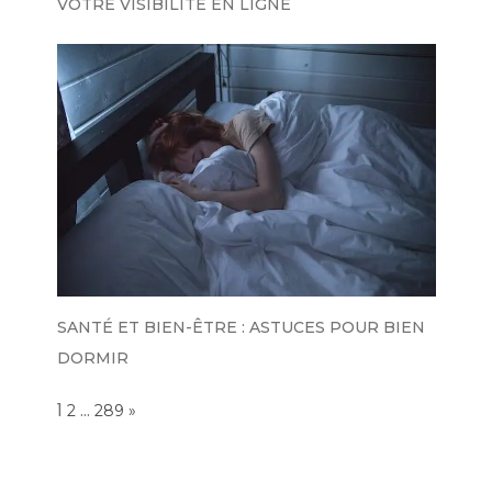
VOTRE VISIBILITÉ EN LIGNE
SANTÉ ET BIEN-ÊTRE : ASTUCES POUR BIEN
DORMIR
Page:
1
…
NEXT
2
289
»