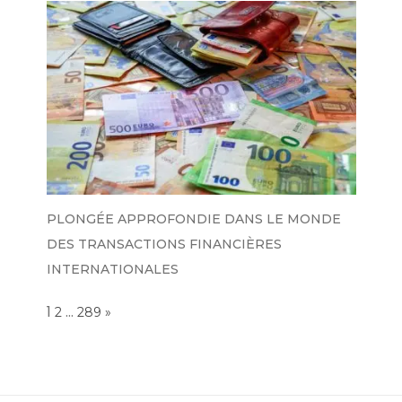
PLONGÉE APPROFONDIE DANS LE MONDE
DES TRANSACTIONS FINANCIÈRES
INTERNATIONALES
Page:
1
…
NEXT
2
289
»