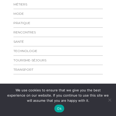
MÉTIERS
MODE
PRATIQUE
RENCONTRES
SANTÉ
TECHNOLOGIE
TOURISME-SÉJOURS
TRANSPORT
We use cookies to ensure that we give you the best
experience on our website. If you continue to use this site we
will assume that you are happy with it.
Copyright
laplageparisienne.fr
Admirer les rivages de l'Ile de
Cygnes et le Pont Mirabeau | Wishful Blog by
Wishfulthemes
Ok