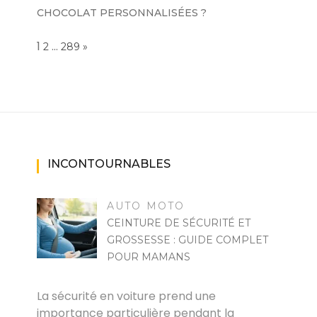
CHOCOLAT PERSONNALISÉES ?
Page:
1
…
NEXT
2
289
»
INCONTOURNABLES
AUTO MOTO
CEINTURE DE SÉCURITÉ ET
GROSSESSE : GUIDE COMPLET
POUR MAMANS
MARISE
La sécurité en voiture prend une
importance particulière pendant la