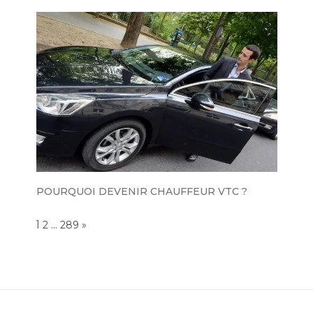
POURQUOI DEVENIR CHAUFFEUR VTC ?
Page:
1
…
NEXT
2
289
»