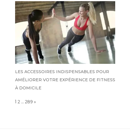
LES ACCESSOIRES INDISPENSABLES POUR
AMÉLIORER VOTRE EXPÉRIENCE DE FITNESS
À DOMICILE
Page:
1
…
NEXT
2
289
»